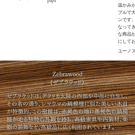
papa
温かみがあり
香りを楽しむための芳香用エッセンシャルオイルです。
プルで大人っ
ンです。他の
飲用や皮膚への直接塗布など、芳香以外の目的では使用しな
なってきます
いでください。
な商品が出て
にしておりま
◆ ご使用の際は、まず1〜2滴からお試しいただき、香りの強
さを確認しながらお好みに合わせて少しずつ量を調整してく
ユーノス
ださい。香りが弱くなったと感じた際には、その都度オイル
を追加してご使用ください。