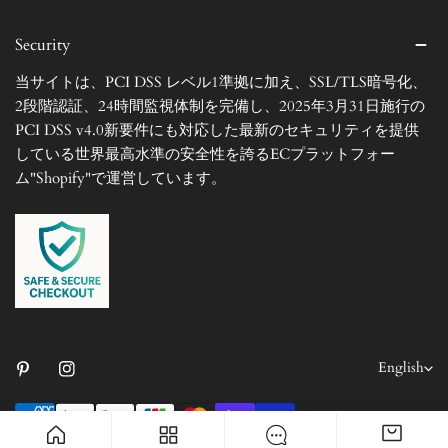
Security
当サイトは、PCI DSS レベル1準拠に加え、SSL/TLS暗号化、
2段階認証、24時間監視体制を完備し、2025年3月31日施行の
PCI DSS v4.0新要件にも対応した最新のセキュリティを提供
している世界最高水準の安全性を誇るECプラットフォー
ム"Shopify"で運営しています。
L
English
a
Payment
n
methods
© 2026,
RECOWOOD
.
Powered by Shopify