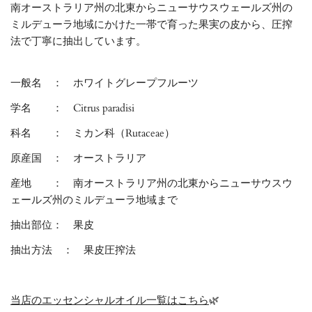
南オーストラリア州の
北東からニュ
ーサウスウェール
ズ州の
ミルデュ
ーラ地域に
かけた一帯で育っ
た果実の皮か
ら、圧搾
法で丁寧に抽出
してい
ます
。
一般名 ：
ホワイトグレープフルーツ
学名
：
Citrus paradisi
科名 ：
ミカン科（
Rutaceae
）
原産国 ：
オーストラリア
産地 ：
南オーストラリア州の北東からニューサウスウ
ェールズ州のミルデューラ地域まで
抽出部位：
果皮
抽出方法 ： 果皮圧搾法
当店のエッセンシャルオイル一覧はこちら
🌿