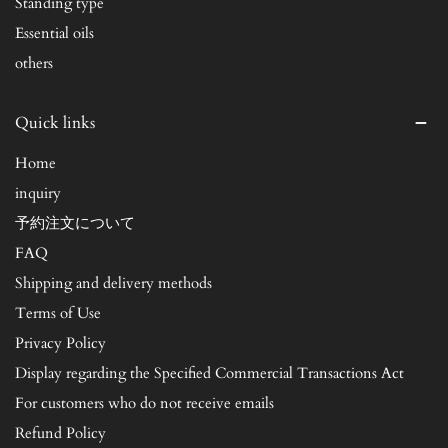
Standing type
Essential oils
others
Quick links
Home
inquiry
予約注文について
FAQ
Shipping and delivery methods
Terms of Use
Privacy Policy
Display regarding the Specified Commercial Transactions Act
For customers who do not receive emails
Refund Policy