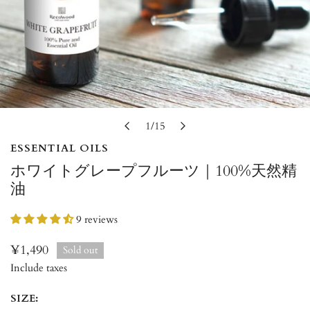
1
/
15
of
ESSENTIAL OILS
ホワイトグレープフルーツ｜100%天然精
油
9 reviews
Regular
¥1,490
Sold out
price
Include taxes
SIZE: