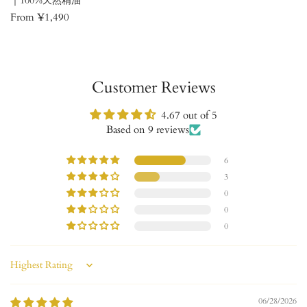
｜100%天然精油
ー
Regular
From ¥1,490
ツ
price
｜
100%
天
Customer Reviews
然
精
4.67 out of 5
油
Based on 9 reviews
6
3
0
0
0
Sort by
06/28/2026