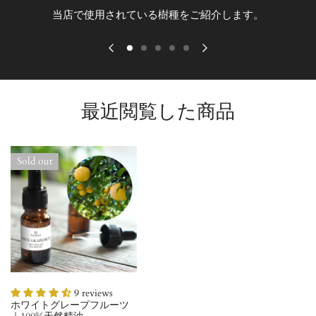
当店で使用されている樹種をご紹介します。
最近閲覧した商品
ホ
Sold out
ワ
イ
ト
グ
レ
ー
プ
フ
9 reviews
ル
ホワイトグレープフルーツ