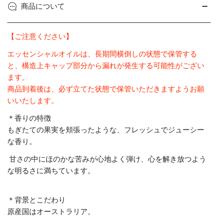
商品について
【ご注意ください】
エッセンシャルオイルは、長期間横倒しの状態で保管する
と、構造上キャップ部分から漏れが発生する可能性がござい
ます。
商品到着後は、必ず立てた状態で保管いただきますようお願
いいたします。
＊香りの特徴
もぎたての果実を頬張ったよ
うな
、フレッシュ
でジューシー
な香り。
甘さの中
にほのかな苦み
が心地よく弾け、心を解き放つ
よう
な
明るさに満ちています
。
＊背景とこだわり
原産国は
オーストラリア。