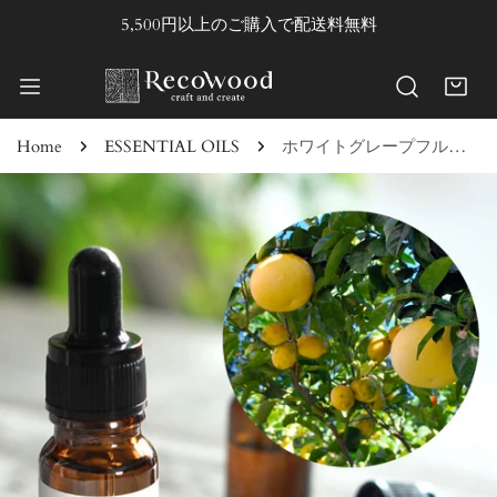
kip to content
5,500円以上のご購入で配送料無料
Home
ESSENTIAL OILS
ホワイトグレープフルーツ｜100%天然精油
to product information