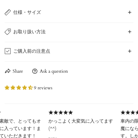
仕様・サイズ
◇商品サイズ
お取り扱い方法
5ml,10ml
◇香り
*Since this is made of natural wood, the color may change over
ご購入前の注意点
無香料（お好みのアロマをご使用ください）
time, but please enjoy the changes that occur over time.
◇利用シーン
【ご注意ください】
Share
Ask a question
*When dripping oil, we recommend placing it over a container
車内/玄関/トイレ/小部屋/クローゼット
and dripping one drop at a time to avoid spilling.
エッセンシャルオイルは、長期間横倒しの状態で保管する
◇使用素材
9 reviews
と、構造上キャップ部分から漏れが発生する可能性がござい
* Aroma oil will penetrate within 15 to 30 minutes after
◇付属品
ます。
application. If a sponge is included, it will penetrate immediately.
商品到着後は、必ず立てた状態で保管いただきますようお願
いいたします。
*This aroma wood does not come with aroma oil. Please soak it in
で、とってもオ
かっこよく大変気に入ってます
車内の限られ
your favorite aroma oil.
っています！ま
(^^)
魔にならない
◆ 使用目的について
ただきます！
す。しかも素
本製品は、カーディフューザーやアロマウッドなどを通じて